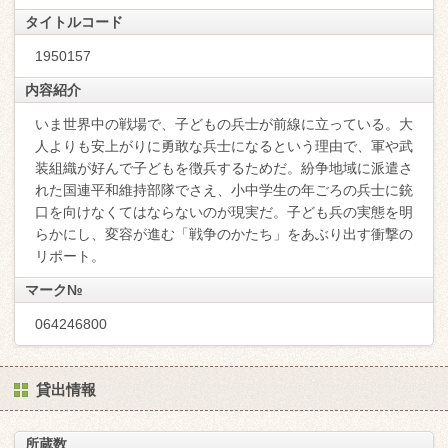
タイトルコード
1950157
内容紹介
いま世界中の戦場で、子どもの兵士が前線に立っている。大
人よりも安上がりに勇敢な兵士になるという理由で、軍や武
装組織が好んで子どもを徴兵するためだ。紛争地域に派遣さ
れた国連平和維持部隊でさえ、小中学生の年ごろの兵士に銃
口を向けなくてはならないのが現実だ。子ども兵の実態を明
らかにし、変容が進む「戦争のかたち」をあぶり出す衝撃の
リポート。
マーク№
064246800
貸出情報
所蔵数