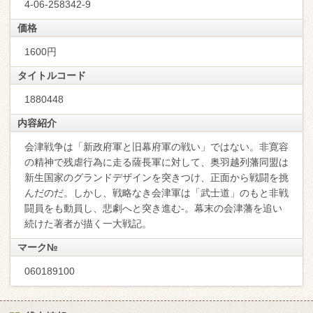
4-06-258342-9
価格
1600円
タイトルコード
1880448
内容紹介
会津戦争は「新政府軍と旧幕府軍の戦い」ではない。非寛容
の精神で残虐行為に走る薩長軍に対して、奥羽越列藩同盟は
新生国家のグランドデザインを突きつけ、正面から戦闘を挑
んだのだ。しかし、戦略なき会津軍は「武士道」のもと非戦
闘員をも動員し、悲劇へと突き進む-。幕末の会津藩を追い
続けた著者が描く一大戦記。
マーク№
060189100