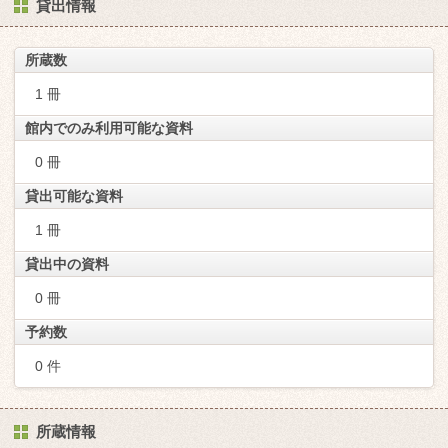
貸出情報
所蔵数
1 冊
館内でのみ利用可能な資料
0 冊
貸出可能な資料
1 冊
貸出中の資料
0 冊
予約数
0 件
所蔵情報