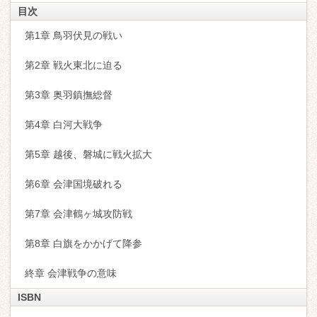
目次
第1章 鳥羽伏見の戦い
第2章 戦火東北に迫る
第3章 奥羽鎮撫総督
第4章 白河大戦争
第5章 越後、磐城に戦火拡大
第6章 会津国境破れる
第7章 会津鶴ヶ城攻防戦
第8章 白旗をかかげて降参
終章 会津戦争の意味
ISBN