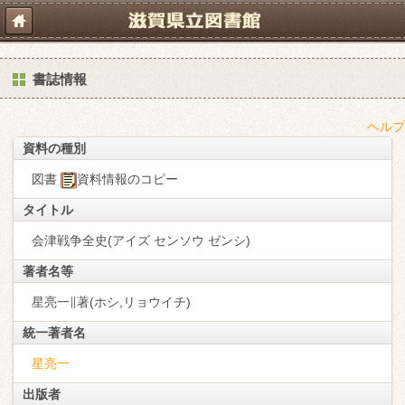
書誌情報
ヘルプ
資料の種別
図書
資料情報のコピー
タイトル
会津戦争全史(アイズ センソウ ゼンシ)
著者名等
星亮一∥著(ホシ,リョウイチ)
統一著者名
星亮一
出版者