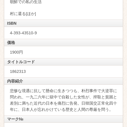
朝鮮での私の生活
村に還る[ほか]
ISBN
4-393-43510-9
価格
1900円
タイトルコード
1862313
内容紹介
悲惨な境遇に抗して懸命に生きつつも、朴烈事件で大逆罪に
問われ、一九二六年に獄中で自殺した女性が、搾取と貧困と
差別に満ちた近代の日本を痛烈に告発。日韓国交正常化四十
年に、日本人が忘れかけている歴史と人間の尊厳を問う。
マーク№