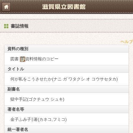
書誌情報
ヘルプ
資料の種別
図書
資料情報のコピー
タイトル
何が私をこうさせたか(ナニ ガ ワタクシ オ コウサセタカ)
副書名
獄中手記(ゴクチュウ シュキ)
著者名等
金子ふみ子∥著(カネコ,フミコ)
統一著者名