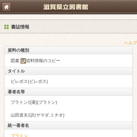
書誌情報
ヘルプ
資料の種別
図書
資料情報のコピー
タイトル
ピレボス(ピレボス)
著者名等
プラトン∥[著](プラトン)
山田道夫∥訳(ヤマダ,ミチオ)
統一著者名
プラトン