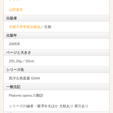
山田道夫
出版者
京都大学学術出版会
／京都
出版年
2005年
ページと大きさ
291,26p／20cm
シリーズ名
西洋古典叢書 G044
一般注記
Platonis opera.の翻訳
シリーズの編者：藤澤令夫ほか 文献あり 索引あり