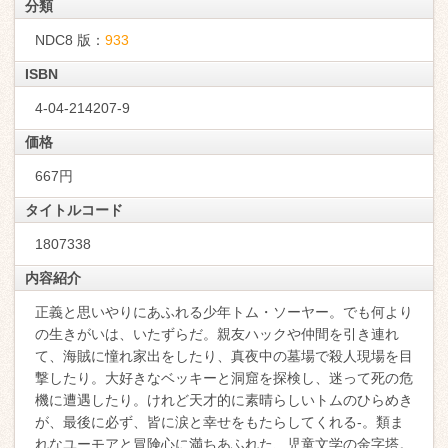
分類
NDC8 版：
933
ISBN
4-04-214207-9
価格
667円
タイトルコード
1807338
内容紹介
正義と思いやりにあふれる少年トム・ソーヤー。でも何より
の生きがいは、いたずらだ。親友ハックや仲間を引き連れ
て、海賊に憧れ家出をしたり、真夜中の墓場で殺人現場を目
撃したり。大好きなベッキーと洞窟を探検し、迷って死の危
機に遭遇したり。けれど天才的に素晴らしいトムのひらめき
が、最後に必ず、皆に涙と幸せをもたらしてくれる-。類ま
れなユーモアと冒険心に満ちあふれた、児童文学の金字塔。