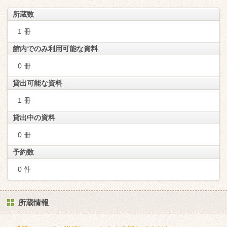
所蔵数
1 冊
館内でのみ利用可能な資料
0 冊
貸出可能な資料
1 冊
貸出中の資料
0 冊
予約数
0 件
所蔵情報