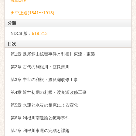
渡良瀬川
田中正造(1841〜1913)
分類
NDC8 版：
519.213
目次
第1章 足尾銅山鉱毒事件と利根川東流・東遷
第2章 古代の利根川・渡良瀬川
第3章 中世の利根・渡良瀬改修工事
第4章 近世初期の利根・渡良瀬改修工事
第5章 水運と水災の相克による変化
第6章 利根川南遷論と鉱毒事件
第7章 利根川東遷の完結と課題