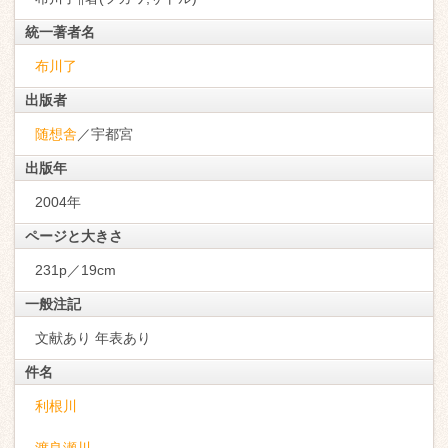
統一著者名
布川了
出版者
随想舎
／宇都宮
出版年
2004年
ページと大きさ
231p／19cm
一般注記
文献あり 年表あり
件名
利根川