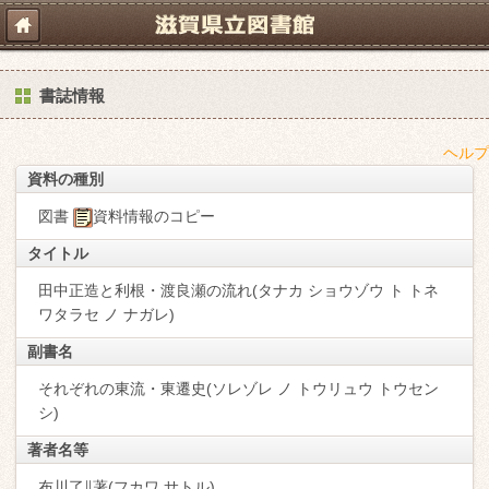
書誌情報
ヘルプ
資料の種別
図書
資料情報のコピー
タイトル
田中正造と利根・渡良瀬の流れ(タナカ ショウゾウ ト トネ
ワタラセ ノ ナガレ)
副書名
それぞれの東流・東遷史(ソレゾレ ノ トウリュウ トウセン
シ)
著者名等
布川了∥著(フカワ,サトル)