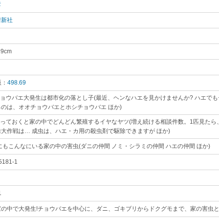
彦
｡
房新社
｡
19cm
｡
版：
498.69
｡
チョウバエ大発生は都市化の落とし子(最近、ヘンなハエを見かけませんか? ハエでも
のは、オオチョウバエとホシチョウバエ ほか)
｡
放っておくと家の中でどんどん繁殖するイヤなヤツ(増え続ける相談件数。1匹見たら、
大作戦は… 成虫は、ハエ・カ用の殺虫剤で駆除できますが ほか)
｡
にもこんなにいる家の中の害虫(ダニの仲間 ノミ・シラミの仲間 ハエの仲間 ほか)
｡
5181-1
｡
1
｡
家の中で大発生!チョウバエを中心に、ダニ、ゴキブリからドクグモまで、家の害虫