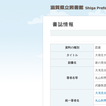
書誌情報
｡
資料の種別
｡
図書
｡
タイトル
｡
大発生チ
副書名
｡
家の害虫
大滝浩太
著者名等
｡
丸山和男
武藤敦彦
大滝浩
統一著者名
｡
丸山和