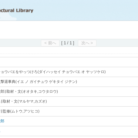
滋賀県立図書館
< 前へ
[ 1 / 1 ]
次へ >
ョウバエをやっつけろ(ダイハッセイ チョウバエ オ ヤッツケロ)
｡
撃退事典(イエ ノ ガイチュウ ゲキタイ ジテン)
｡
郎∥取材・文(オオタキ,コウタロウ)
｡
∥取材・文(マルヤマ,カズオ)
｡
∥監修(ムトウ,アツヒコ)
｡
太郎
｡
男
｡