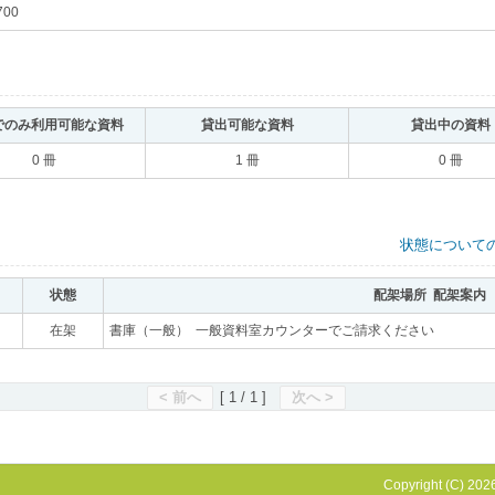
700
｡
でのみ利用可能な資料
｡
貸出可能な資料
｡
貸出中の資料
0 冊
1 冊
0 冊
状態について
状態
｡
配架場所 配架案内
｡
｡
在架
｡
書庫（一般） 一般資料室カウンターでご請求ください
｡
< 前へ
[ 1 / 1 ]
次へ >
Copyright (C) 2026