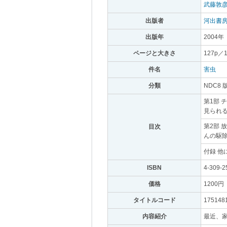
武藤敦
出版者
｡
河出書
出版年
｡
2004年
｡
ページと大きさ
｡
127p／
件名
｡
害虫
｡
分類
｡
NDC8 
第1部 
見られる
第2部 
目次
｡
んの駆除
付録 他
ISBN
｡
4-309-2
価格
｡
1200円
｡
タイトルコード
｡
175148
内容紹介
｡
最近、