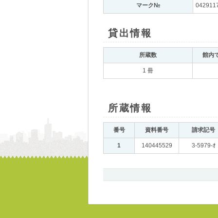
マーク№
｡
042911
貸出情報
｡
所蔵数
｡
館内
1 冊
所蔵情報
｡
番号
｡
資料番号
｡
請求記号
｡
1
｡
140445529
｡
3-5979-ｵ
書
誌、
所