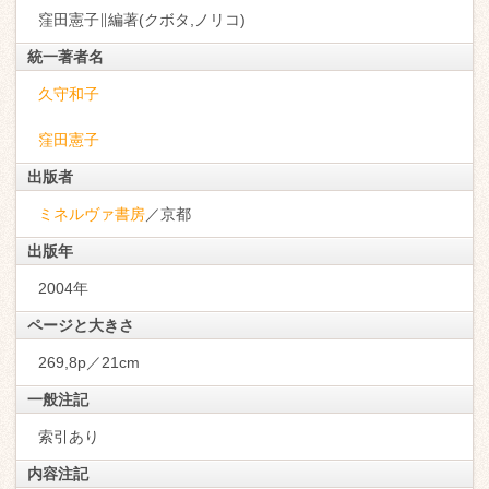
窪田憲子∥編著(クボタ,ノリコ)
統一著者名
久守和子
窪田憲子
出版者
ミネルヴァ書房
／京都
出版年
2004年
ページと大きさ
269,8p／21cm
一般注記
索引あり
内容注記