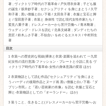
著 ; ヴィクトリア時代の下着革命 / 戸矢理衣奈著 ; 子ども服
の誕生 / 坂井妙子著 ; セクシュアリティ を身にまとう / 久守
和子著 ; 黒い僧服と白い下着 / 太田良子著 ; 衣服と宝石と脚
と / 窪田憲子著 ; 衣装と 身体性 で読む現代女性作家たち /
鷲見八重子著 ; ドレスメーカーから苦汗労働へ / 青木剛著 ;
ウェディング・ドレスを読む / 北条文緒著 ; ダンディたちの
意匠 / 鈴木ふさ子著 ; 不似合い をめぐるエスキス / 中村邦生
著
目次
1 衣装への歴史的な視線(裸体と衣裳-楽園を追われて 一九世
紀女性の流行意識-ファッション・プレートと小説に見る ヴ
ィクトリア時代の下着革命-女性の身体意識の変容 ほか)
2 衣裳物語として読む作品(“セクシュアリティ”を身にまと
う-ハーディの後期作品とヌード画 黒い僧服と白い下着-『ダ
ブリン市民』と『若い芸術家の肖像』を読む 衣服と宝石と
脚と-衣装物語としての『オーランドー』 ほか)
3 装うこと、生きること(ドレスメーカーから苦汗労働へ-お