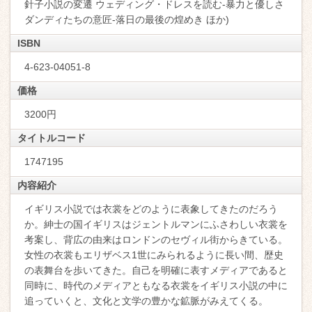
針子小説の変遷 ウェディング・ドレスを読む-暴力と優しさ
ダンディたちの意匠-落日の最後の煌めき ほか)
ISBN
4-623-04051-8
価格
3200円
タイトルコード
1747195
内容紹介
イギリス小説では衣裳をどのように表象してきたのだろう
か。紳士の国イギリスはジェントルマンにふさわしい衣裳を
考案し、背広の由来はロンドンのセヴィル街からきている。
女性の衣裳もエリザベス1世にみられるように長い間、歴史
の表舞台を歩いてきた。自己を明確に表すメディアであると
同時に、時代のメディアともなる衣裳をイギリス小説の中に
追っていくと、文化と文学の豊かな鉱脈がみえてくる。