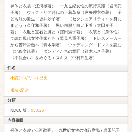
裸体と衣裳（江河徹著） 一九世紀女性の流行意識（岩田託
子著） ヴィクトリア時代の下着革命（戸矢理衣奈著） 子
ども服の誕生（坂井妙子著） 〈セクシュアリティ〉を身に
まとう（久守和子著） 黒い僧服と白い下着（太田良子
著） 衣服と宝石と脚と（窪田憲子著） 衣装と〈身体性〉
で読む現代女性作家たち（鷲見八重子著） ドレスメーカー
から苦汗労働へ（青木剛著） ウェディング・ドレスを読む
（北条文緒著） ダンディたちの意匠（鈴木ふさ子著）
〈不似合い〉をめぐるエスキス（中村邦生著）
件名
小説(イギリス)-歴史
服装-歴史
分類
NDC8 版：
930.26
内容細目
裸体と衣裳 / 江河徹著 ; 一九世紀女性の流行意識 / 岩田託子