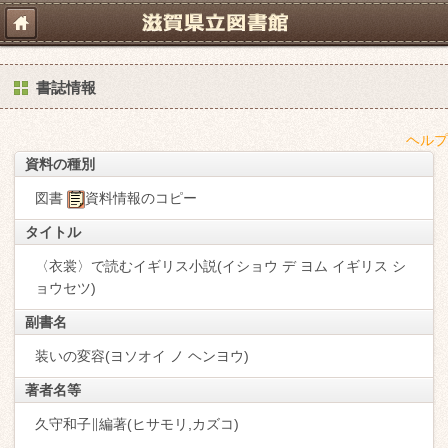
書誌情報
ヘルプ
資料の種別
図書
資料情報のコピー
タイトル
〈衣裳〉で読むイギリス小説(イショウ デ ヨム イギリス シ
ョウセツ)
副書名
装いの変容(ヨソオイ ノ ヘンヨウ)
著者名等
久守和子∥編著(ヒサモリ,カズコ)