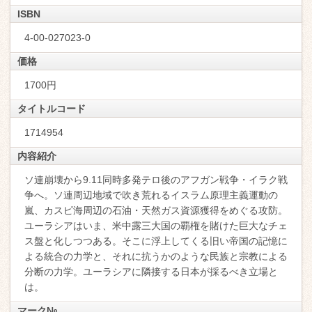
ISBN
4-00-027023-0
価格
1700円
タイトルコード
1714954
内容紹介
ソ連崩壊から9.11同時多発テロ後のアフガン戦争・イラク戦
争へ。ソ連周辺地域で吹き荒れるイスラム原理主義運動の
嵐、カスピ海周辺の石油・天然ガス資源獲得をめぐる攻防。
ユーラシアはいま、米中露三大国の覇権を賭けた巨大なチェ
ス盤と化しつつある。そこに浮上してくる旧い帝国の記憶に
よる統合の力学と、それに抗うかのような民族と宗教による
分断の力学。ユーラシアに隣接する日本が採るべき立場と
は。
マーク№