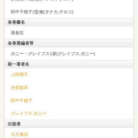
田中千穂子∥監修(タナカ,チホコ)
各巻書名
過食症
各巻著編者等
ボニー・グレイブス∥著(グレイブス,ボニー)
統一著者名
上田勢子
汐見稔幸
田中千穂子
グレイブス,ボニー
出版者
大月書店