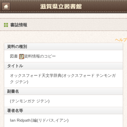
書誌情報
ヘルプ
資料の種別
図書
資料情報のコピー
タイトル
オックスフォード天文学辞典(オックスフォード テンモンガ
ク ジテン)
副書名
(テンモンガク ジテン)
著者名等
Ian Ridpath∥編(リドパス,イアン)