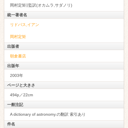
岡村定矩∥監訳(オカムラ,サダノリ)
統一著者名
リドパス,イアン
岡村定矩
出版者
朝倉書店
出版年
2003年
ページと大きさ
494p／22cm
一般注記
A dictionary of astronomy.の翻訳 索引あり
件名