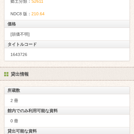
郷土分類：
S2611
NDC8 版：
210.64
価格
[頒価不明]
タイトルコード
1643726
貸出情報
所蔵数
2 冊
館内でのみ利用可能な資料
0 冊
貸出可能な資料