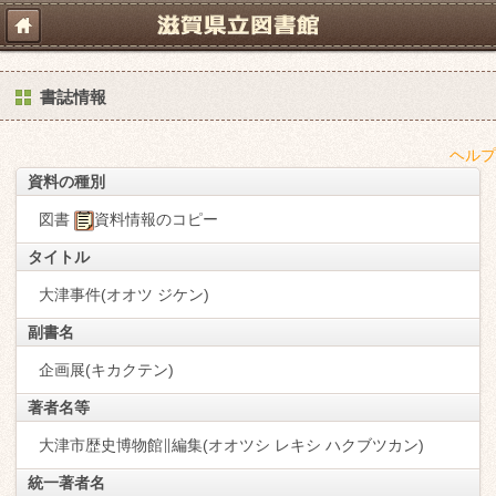
書誌情報
ヘルプ
資料の種別
図書
資料情報のコピー
タイトル
大津事件(オオツ ジケン)
副書名
企画展(キカクテン)
著者名等
大津市歴史博物館∥編集(オオツシ レキシ ハクブツカン)
統一著者名