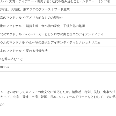
ルド / 大貫・ティアニー・恵美子著 ; 近代を呑み込むこと / シドニー・ミンツ著
｡
脱国籍性、現地化、東アジアのファーストフード産業
｡
北京のマクドナルド-アメリカ的なものの現地化
｡
香港のマクドナルド-消費主義、食べ物の変化、子供文化の起源
｡
台北のマクドナルド-ハンバーガーとビンロウの実と国民のアイデンティティ
｡
ソウルのマクドナルド-食べ物の選択とアイデンティティとナショナリズム
｡
日本のマクドナルド-変わる行儀作法
｡
代を呑み込むこと
｡
0836-2
｡
1
｡
ナルドはいかにして東アジアの食文化に適応したか。清潔感、行列、笑顔、食事作法
わたって、北京、香港、台湾、韓国、日本でのフィールドワークをとおして、その受
600
｡