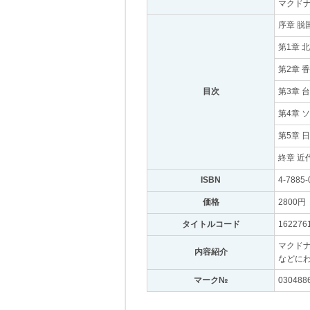
マクドナ
序章 
第1章 
第2章 
目次
｡
第3章 
第4章 
第5章 
終章 近
ISBN
｡
4-7885-
価格
｡
2800円
｡
タイトルコード
｡
162276
マクド
内容紹介
｡
などに
マーク№
｡
030488