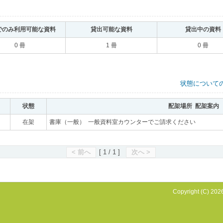
でのみ利用可能な資料
｡
貸出可能な資料
｡
貸出中の資料
0 冊
1 冊
0 冊
状態について
状態
｡
配架場所 配架案内
｡
｡
在架
｡
書庫（一般） 一般資料室カウンターでご請求ください
｡
< 前へ
[ 1 / 1 ]
次へ >
Copyright (C) 2026