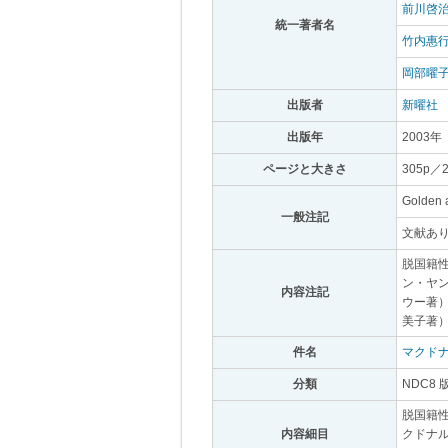
前川啓
統一著者名
｡
竹内惠
岡部曜
出版者
｡
新曜社
｡
出版年
｡
2003年
｡
ページと大きさ
｡
305p／
Golden
一般注記
｡
文献あり
脱国籍
ン・ヤ
内容注記
｡
ウー著
美子著
件名
｡
マクド
分類
｡
NDC8 
脱国籍性
内容細目
｡
クドナル