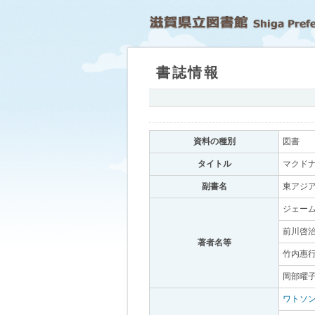
書誌情報
｡
資料の種別
｡
図書
｡
タイトル
｡
マクドナ
副書名
｡
東アジア
ジェーム
前川啓治
著者名等
｡
竹内惠行
岡部曜子
ワトソン