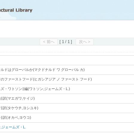
滋賀県立図書館
< 前へ
[ 1 / 1 ]
次へ >
ルドはグローバルか(マクドナルド ワ グローバル カ)
｡
のファーストフード(ヒガシアジア ノ ファースト フード)
｡
ズ・ワトソン∥編(ワトソン,ジェームズ・L.)
｡
∥訳(マエガワ,ケイジ)
｡
∥訳(タケウチ,ヨシユキ)
｡
∥訳(オカベ,ヨウコ)
｡
,ジェームズ・L.
｡