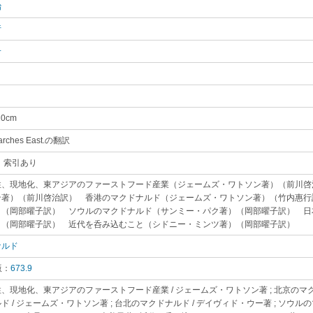
治
｡
行
｡
子
｡
20cm
｡
 arches East.の翻訳
｡
 索引あり
｡
性、現地化、東アジアのファーストフード産業（ジェームズ・ワトソン著）（前川啓
ン著）（前川啓治訳） 香港のマクドナルド（ジェームズ・ワトソン著）（竹内惠行
）（岡部曜子訳） ソウルのマクドナルド（サンミー・パク著）（岡部曜子訳） 日
）（岡部曜子訳） 近代を呑み込むこと（シドニー・ミンツ著）（岡部曜子訳）
｡
ナルド
｡
版：
673.9
｡
、現地化、東アジアのファーストフード産業 / ジェームズ・ワトソン著 ; 北京のマクド
ド / ジェームズ・ワトソン著 ; 台北のマクドナルド / デイヴィド・ウー著 ; ソウルの