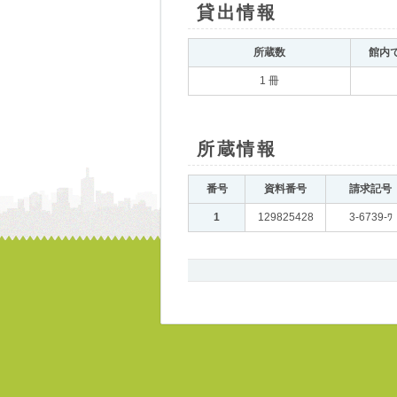
貸出情報
｡
所蔵数
｡
館内
1 冊
所蔵情報
｡
番号
｡
資料番号
｡
請求記号
｡
1
｡
129825428
｡
3-6739-ﾜ
書
誌、
所
蔵
ペ
ー