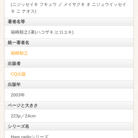
(ニジッセイキ フキュウ ノ メイサクキ オ ニジュウイッセイ
キ ニ ナオス)
著者名等
箱崎順之∥著(ハコザキ,ヒロユキ)
統一著者名
箱崎順之
出版者
CQ出版
出版年
2003年
ページと大きさ
223p／24cm
シリーズ名
Ham radioシリーズ