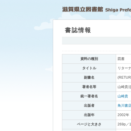
書誌情報
｡
資料の種別
｡
図書
｡
タイトル
｡
リターナ
副書名
｡
(RETUR
著者名等
｡
山崎貴∥[
統一著者名
｡
山崎貴
｡
出版者
｡
角川書
出版年
｡
2002年
｡
ページと大きさ
｡
269p／