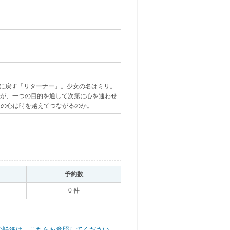
に戻す「リターナー」。少女の名はミリ。
人が、一つの目的を通して次第に心を通わせ
人の心は時を越えてつながるのか。
｡
｡
予約数
｡
0 件
の詳細は、こちらを参照してください。