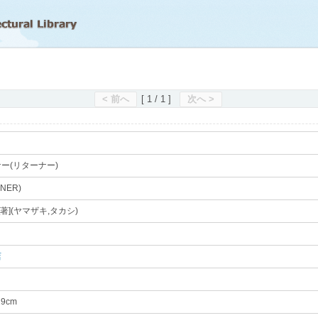
滋賀県立図書館
< 前へ
[ 1 / 1 ]
次へ >
ー(リターナー)
｡
NER)
｡
著](ヤマザキ,タカシ)
｡
店
｡
19cm
｡