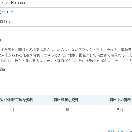
ル：Returner
｡
版：
913.6
｡
3398-2
｡
3
｡
はミヤモト。闇取引の現場に潜入し、足のつかないブラック・マネーを強奪し依頼者
後の未来からある任務を背負ってやってきた。性別、国籍そして時空さえも異なる二
。しかし、彼らの前に殺人マシーン・溝口が立ちはだかる!彼らの運命は、そして二
800
｡
でのみ利用可能な資料
｡
貸出可能な資料
｡
貸出中の資料
0 冊
1 冊
0 冊
状態について