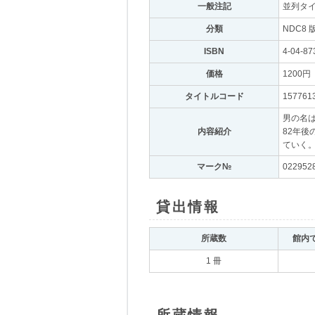
一般注記
｡
並列タイト
分類
｡
NDC8 
ISBN
｡
4-04-87
価格
｡
1200円
｡
タイトルコード
｡
157761
男の名
内容紹介
｡
82年
ていく
マーク№
｡
022952
貸出情報
｡
所蔵数
｡
館内
1 冊