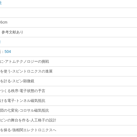
社
｡
26cm
｡
 参考文献あり
｡
術
｡
版：
504
｡
めに-アトムテクノロジーの挑戦
｡
ンを使う-スピントロニクスの進展
｡
ンを計る-スピン顕微鏡
｡
がつくる秩序-電子状態の予言
｡
抜ける電子-トンネル磁気抵抗
｡
集団の七変化-コロサル磁気抵抗
｡
スピンの舞台を作る-人工格子の設計
｡
相を操る-強相関エレクトロニクスへ
｡