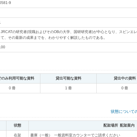
0581-9
｡
1
｡
JRCATの研究者(現職およびそのOBの大学、国研研究者)が中心となり、スピン
して、その最新の成果までを、わかりやすく解説したものである。
｡
100
｡
でのみ利用可能な資料
｡
貸出可能な資料
｡
貸出中の資料
0 冊
1 冊
0 冊
状態について
状態
｡
配架場所 配架案内
｡
｡
在架
｡
書庫（一般） 一般資料室カウンターでご請求ください
｡