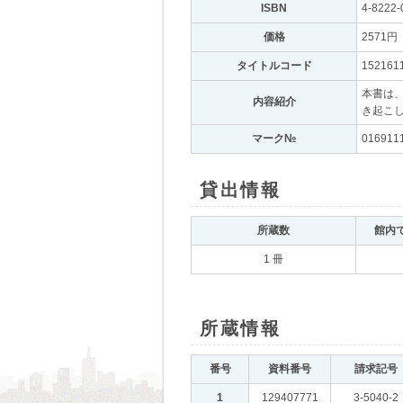
ISBN
｡
4-8222-
価格
｡
2571円
｡
タイトルコード
｡
152161
本書は、
内容紹介
｡
き起こ
マーク№
｡
016911
貸出情報
｡
所蔵数
｡
館内
1 冊
所蔵情報
｡
番号
｡
資料番号
｡
請求記号
｡
1
｡
129407771
｡
3-5040-2