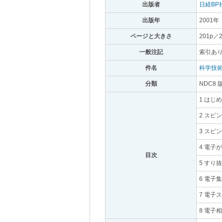
出版者
｡
日経BP
出版年
｡
2001年
｡
ページと大きさ
｡
201p／
一般注記
｡
索引あり
件名
｡
科学技
分類
｡
NDC8 
1 はじ
2 スピ
3 スピ
4 電子
目次
｡
5 すり
6 電子
7 電子
8 電子