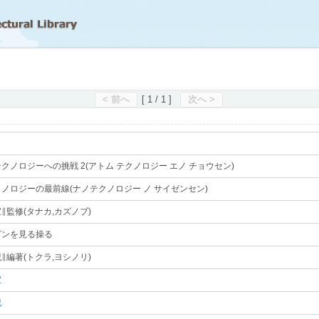
滋賀県立図書館
< 前へ
[ 1 / 1 ]
次へ >
クノロジーへの挑戦 2(アトム テクノロジー エノ チョウセン)
｡
ノロジーの最前線(ナノテクノロジー ノ サイゼンセン)
｡
∥監修(タナカ,カズノブ)
｡
ピンを見る操る
｡
∥編著(トクラ,ヨシノリ)
｡
宜
｡
紀
｡