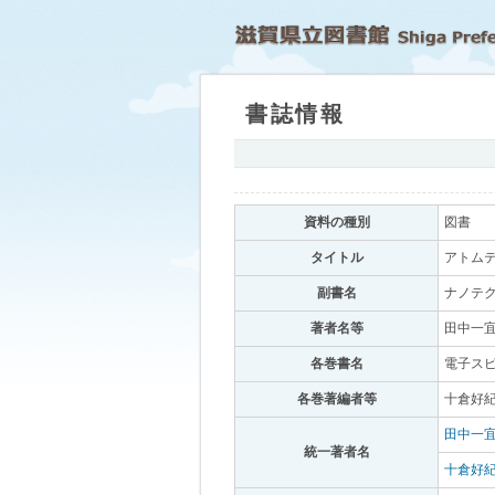
書誌情報
｡
資料の種別
｡
図書
｡
タイトル
｡
アトムテ
副書名
｡
ナノテク
著者名等
｡
田中一宜
各巻書名
｡
電子ス
各巻著編者等
｡
十倉好紀
田中一
統一著者名
｡
十倉好