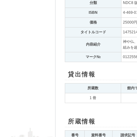
分類
｡
NDC8 
ISBN
｡
4-469-0
価格
｡
25000
タイトルコード
｡
147521
神や仏
内容紹介
｡
組みを
マーク№
｡
012255
貸出情報
｡
所蔵数
｡
館内
1 冊
所蔵情報
｡
番号
｡
資料番号
｡
請求記号
｡