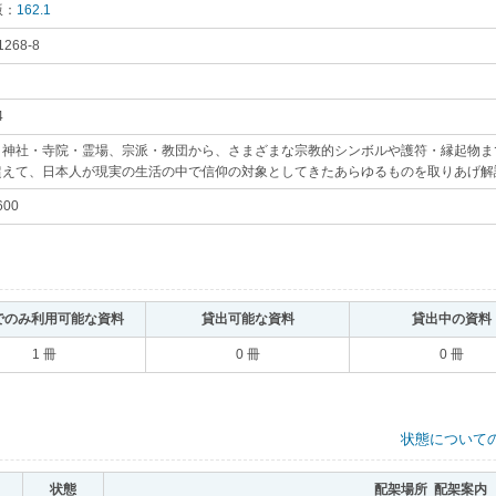
版：
162.1
｡
1268-8
｡
円
｡
4
｡
、神社・寺院・霊場、宗派・教団から、さまざまな宗教的シンボルや護符・縁起物ま
超えて、日本人が現実の生活の中で信仰の対象としてきたあらゆるものを取りあげ解
600
｡
でのみ利用可能な資料
｡
貸出可能な資料
｡
貸出中の資料
1 冊
0 冊
0 冊
状態について
状態
｡
配架場所 配架案内
｡