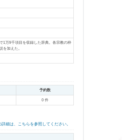
で1万9千項目を収録した辞典。各宗教の枠
説を加えた。
｡
｡
予約数
｡
0 件
の詳細は、こちらを参照してください。