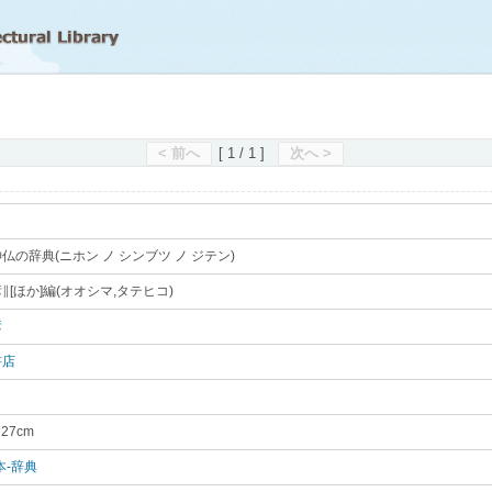
滋賀県立図書館
< 前へ
[ 1 / 1 ]
次へ >
仏の辞典(ニホン ノ シンブツ ノ ジテン)
｡
∥[ほか]編(オオシマ,タテヒコ)
｡
彦
｡
書店
｡
／27cm
｡
本-辞典
｡