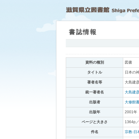
書誌情報
｡
資料の種別
｡
図書
｡
タイトル
｡
日本の神
著者名等
｡
大島建彦
統一著者名
｡
大島建
出版者
｡
大修館
出版年
｡
2001年
｡
ページと大きさ
｡
1364p
件名
｡
宗教-日