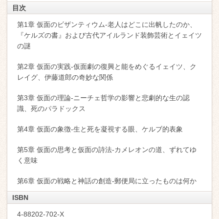
目次
第1章 仮面のビザンティウム-老人はどこに出帆したのか、
『ケルズの書』および古代アイルランド装飾芸術とイェイツ
の謎
第2章 仮面の実践-仮面劇の復興と能をめぐるイェイツ、ク
レイグ、伊藤道郎の奇妙な関係
第3章 仮面の理論-ニーチェ哲学の影響と悲劇的な生の認
識、死のパラドックス
第4章 仮面の象徴-生と死を凝視する眼、ケルブ的表象
第5章 仮面の思考と仮面の詩法-カメレオンの道、ずれてゆ
く意味
第6章 仮面の戦略と神話の創造-郵便局に立ったものは何か
ISBN
4-88202-702-X