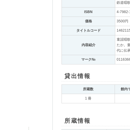
鉄道唱歌
ISBN
｡
4-7982-
価格
｡
3500円
｡
タイトルコード
｡
146211
童謡唱
内容紹介
｡
たか。
代に伝
マーク№
｡
011636
貸出情報
｡
所蔵数
｡
館内
1 冊
所蔵情報
｡