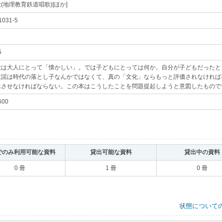
(地理教育鉄道唱歌)[ほか]
｡
1031-5
｡
5
｡
歌は大人にとって「懐かしい」。では子どもにとっては何か。自分が子どもだったと
童謡は時代の落とし子なんかではなくて、真の「文化」ならもっと評価されなければ
承させなければならない。この本はこうしたことを問題提起しようと意図したもので
600
｡
でのみ利用可能な資料
｡
貸出可能な資料
｡
貸出中の資料
0 冊
1 冊
0 冊
状態について