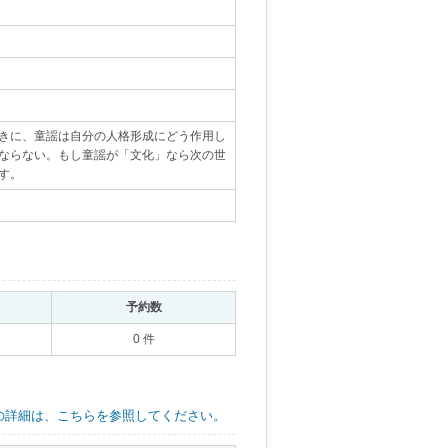
きに、童謡は自分の人格形成にどう作用し
ならない。もし童謡が「文化」なら次の世
す。
｡
｡
予約数
｡
0 件
の詳細は、こちらを参照してください。