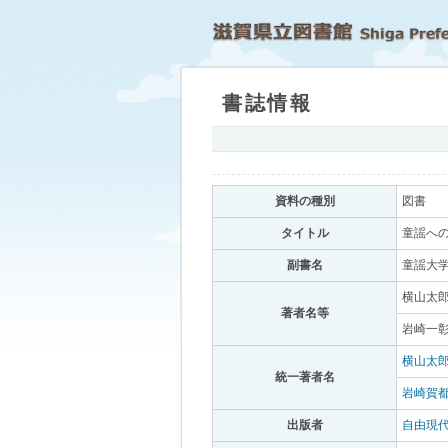
書誌情報
｡
資料の種別
｡
図書
｡
タイトル
｡
童謡への
副書名
｡
童謡大学
横山太郎
著者名等
｡
岩崎一彰
横山太
統一著者名
｡
岩崎賀
出版者
｡
自由現