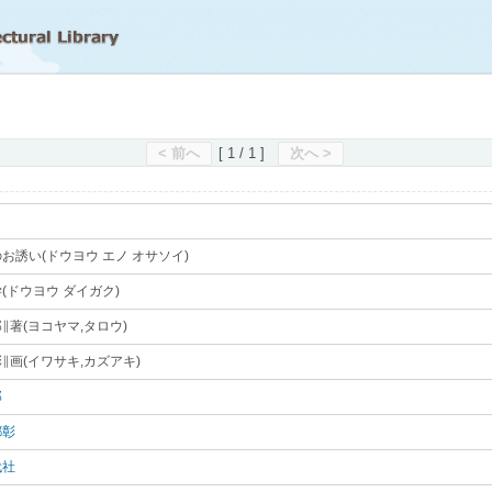
滋賀県立図書館
< 前へ
[ 1 / 1 ]
次へ >
お誘い(ドウヨウ エノ オサソイ)
｡
(ドウヨウ ダイガク)
｡
∥著(ヨコヤマ,タロウ)
｡
∥画(イワサキ,カズアキ)
｡
郎
｡
都彰
｡
代社
｡