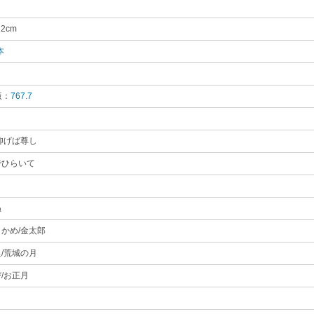
22cm
｡
本
｡
版：
767.7
｡
仰げば尊し
｡
でひらいて
｡
ぬ
｡
かめ/金太郎
｡
/荒城の月
｡
/お正月
｡