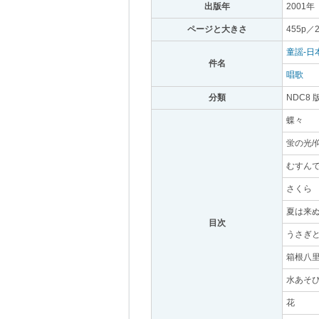
出版年
｡
2001年
｡
ページと大きさ
｡
455p／
童謡-日
件名
｡
唱歌
｡
分類
｡
NDC8 
蝶々
｡
蛍の光/
むすん
さくら
｡
夏は来
目次
｡
うさぎと
箱根八里
水あそび
花
｡