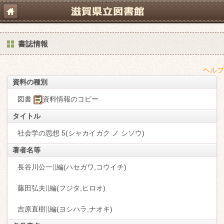
書誌情報
ヘルプ
資料の種別
図書
資料情報のコピー
タイトル
社会学の思想 5(シャカイガク ノ シソウ)
著者名等
長谷川公一∥編(ハセガワ,コウイチ)
藤田弘夫∥編(フジタ,ヒロオ)
吉原直樹∥編(ヨシハラ,ナオキ)