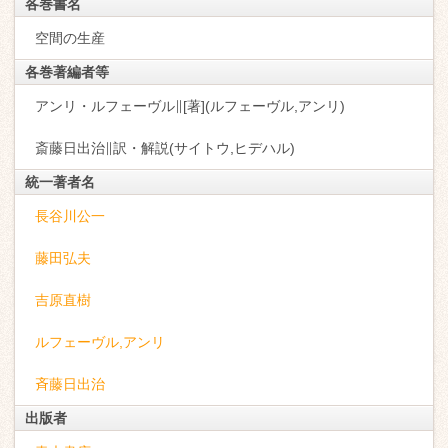
各巻書名
空間の生産
各巻著編者等
アンリ・ルフェーヴル∥[著](ルフェーヴル,アンリ)
斎藤日出治∥訳・解説(サイトウ,ヒデハル)
統一著者名
長谷川公一
藤田弘夫
吉原直樹
ルフェーヴル,アンリ
斉藤日出治
出版者