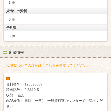
1 冊
貸出中の資料
0 冊
予約数
0 件
所蔵情報
状態についての詳細は、こちらを参照してください。
1
資料番号：
128696689
請求記号：
2-3610-5
状態：
在架
配架場所：
書庫（一般） 一般資料室カウンターでご請求くだ
さい