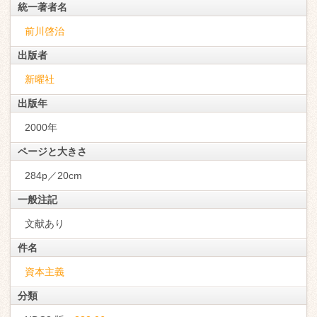
統一著者名
前川啓治
出版者
新曜社
出版年
2000年
ページと大きさ
284p／20cm
一般注記
文献あり
件名
資本主義
分類