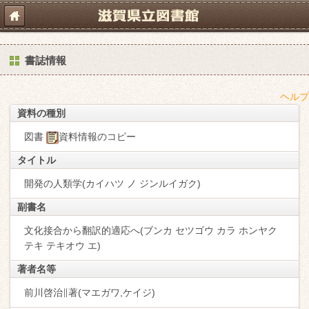
書誌情報
ヘルプ
資料の種別
図書
資料情報のコピー
タイトル
開発の人類学(カイハツ ノ ジンルイガク)
副書名
文化接合から翻訳的適応へ(ブンカ セツゴウ カラ ホンヤク
テキ テキオウ エ)
著者名等
前川啓治∥著(マエガワ,ケイジ)