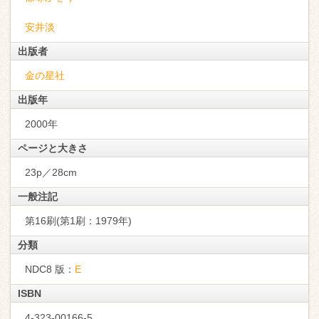
安井淡
出版者
金の星社
出版年
2000年
ページと大きさ
23p／28cm
一般注記
第16刷(第1刷：1979年)
分類
NDC8 版：
E
ISBN
4-323-00166-5