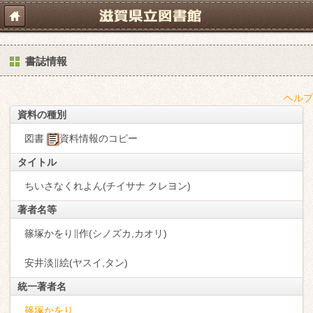
書誌情報
ヘルプ
資料の種別
図書
資料情報のコピー
タイトル
ちいさなくれよん(チイサナ クレヨン)
著者名等
篠塚かをり∥作(シノズカ,カオリ)
安井淡∥絵(ヤスイ,タン)
統一著者名
篠塚かをり