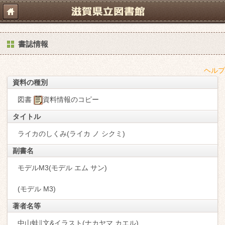
書誌情報
ヘルプ
資料の種別
図書
資料情報のコピー
タイトル
ライカのしくみ(ライカ ノ シクミ)
副書名
モデルM3(モデル エム サン)
(モデル M3)
著者名等
中山蛙∥文&イラスト(ナカヤマ,カエル)