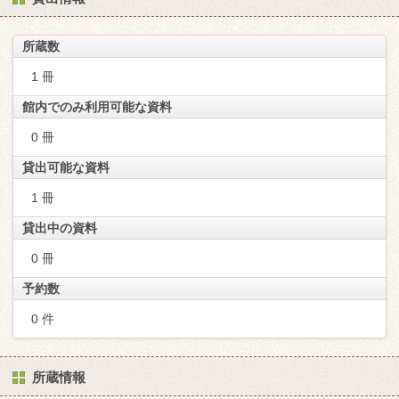
所蔵数
1 冊
館内でのみ利用可能な資料
0 冊
貸出可能な資料
1 冊
貸出中の資料
0 冊
予約数
0 件
所蔵情報