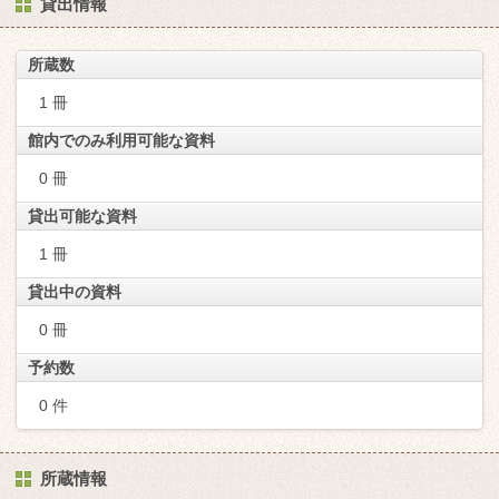
貸出情報
所蔵数
1 冊
館内でのみ利用可能な資料
0 冊
貸出可能な資料
1 冊
貸出中の資料
0 冊
予約数
0 件
所蔵情報