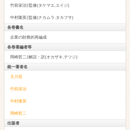
竹前栄治∥監修(タケマエ,エイジ)
中村隆英∥監修(ナカムラ,タカフサ)
各巻書名
企業の財務的再編成
各巻著編者等
岡崎哲二∥解説・訳(オカザキ,テツジ)
統一著者名
天川晃
竹前栄治
中村隆英
岡崎哲二
出版者