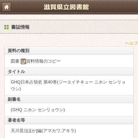
書誌情報
ヘルプ
資料の種別
図書
資料情報のコピー
タイトル
GHQ日本占領史 第40巻(ジーエイチキュー ニホン センリョ
ウシ)
副書名
(GHQ ニホン センリョウシ)
著者名等
天川晃∥[ほか]編(アマカワ,アキラ)