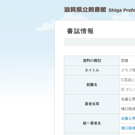
書誌情報
｡
資料の種別
｡
図書
｡
タイトル
｡
グラフ理
C言語に
副書名
｡
(C ゲ
佐藤公男
著者名等
｡
樋口龍雄
佐藤公
統一著者名
｡
樋口龍