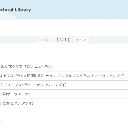
滋賀県立図書館
< 前へ
[ 1 / 1 ]
次へ >
論入門(グラフ リロン ニュウモン)
｡
よるプログラムと応用問題(シー ゲンゴ ニ ヨル プログラム ト オウヨウ モンダイ)
｡
ンゴ ニ ヨル プログラム ト オウヨウ モンダイ)
｡
∥著(サトウ,キミオ)
｡
∥監修(ヒグチ,タツオ)
｡
男
｡
雄
｡