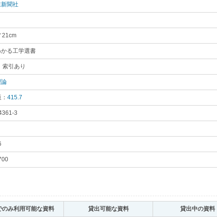
業新聞社
｡
／21cm
｡
わかる工学選書
｡
 索引あり
｡
理論
｡
版：
415.7
｡
4361-3
｡
6
｡
700
｡
でのみ利用可能な資料
｡
貸出可能な資料
｡
貸出中の資料