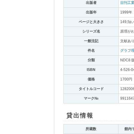
出版者
｡
日刊工
出版年
｡
1999年
｡
ページと大きさ
｡
149,5p
シリーズ名
｡
原理が
一般注記
｡
文献あり
件名
｡
グラフ
分類
｡
NDC8 
ISBN
｡
4-526-0
価格
｡
1700円
｡
タイトルコード
｡
128200
マーク№
｡
991164
貸出情報
｡
所蔵数
｡
館内