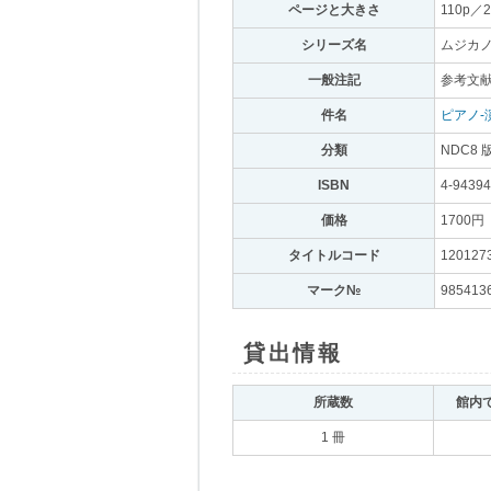
ページと大きさ
｡
110p／2
シリーズ名
｡
ムジカノ
一般注記
｡
参考文献
件名
｡
ピアノ-
分類
｡
NDC8 
ISBN
｡
4-94394
価格
｡
1700円
｡
タイトルコード
｡
120127
マーク№
｡
985413
貸出情報
｡
所蔵数
｡
館内
1 冊