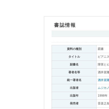
書誌情報
｡
資料の種別
｡
図書
｡
タイトル
｡
ピアニス
副書名
｡
障害とピ
著者名等
｡
酒井直隆
統一著者名
｡
酒井直
出版者
｡
ムジカ
出版年
｡
1998年
｡
発売者
｡
音楽之友