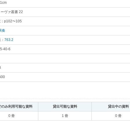
1cm
｡
ーヴァ叢書 22
｡
：p102〜105
｡
演奏
｡
版：
763.2
｡
5-40-6
｡
3
｡
600
｡
でのみ利用可能な資料
｡
貸出可能な資料
｡
貸出中の資料
0 冊
1 冊
0 冊