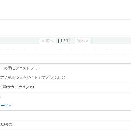
滋賀県立図書館
< 前へ
[ 1 / 1 ]
次へ >
トの手(ピアニスト ノ テ)
｡
アノ奏法(ショウガイ ト ピアノ ソウホウ)
｡
∥著(サカイ,ナオタカ)
｡
隆
｡
ノーヴァ
｡
社(発売)
｡