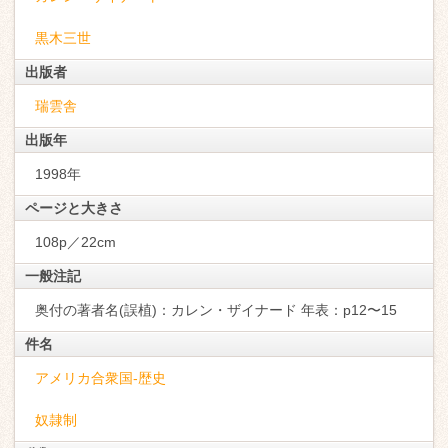
黒木三世
出版者
瑞雲舎
出版年
1998年
ページと大きさ
108p／22cm
一般注記
奥付の著者名(誤植)：カレン・ザイナード 年表：p12〜15
件名
アメリカ合衆国-歴史
奴隷制