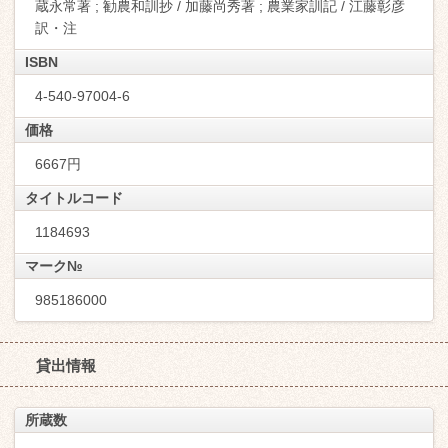
蔵永常著 ; 勧農和訓抄 / 加藤尚秀著 ; 農業家訓記 / 江藤彰彦
訳・注
ISBN
4-540-97004-6
価格
6667円
タイトルコード
1184693
マーク№
985186000
貸出情報
所蔵数