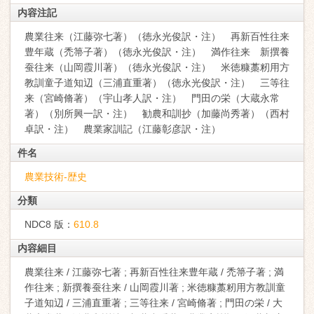
内容注記
農業往来（江藤弥七著）（徳永光俊訳・注） 再新百性往来
豊年蔵（禿箒子著）（徳永光俊訳・注） 満作往来 新撰養
蚕往来（山岡霞川著）（徳永光俊訳・注） 米徳糠藁籾用方
教訓童子道知辺（三浦直重著）（徳永光俊訳・注） 三等往
来（宮崎脩著）（宇山孝人訳・注） 門田の栄（大蔵永常
著）（別所興一訳・注） 勧農和訓抄（加藤尚秀著）（西村
卓訳・注） 農業家訓記（江藤彰彦訳・注）
件名
農業技術-歴史
分類
NDC8 版：
610.8
内容細目
農業往来 / 江藤弥七著 ; 再新百性往来豊年蔵 / 禿箒子著 ; 満
作往来 ; 新撰養蚕往来 / 山岡霞川著 ; 米徳糠藁籾用方教訓童
子道知辺 / 三浦直重著 ; 三等往来 / 宮崎脩著 ; 門田の栄 / 大