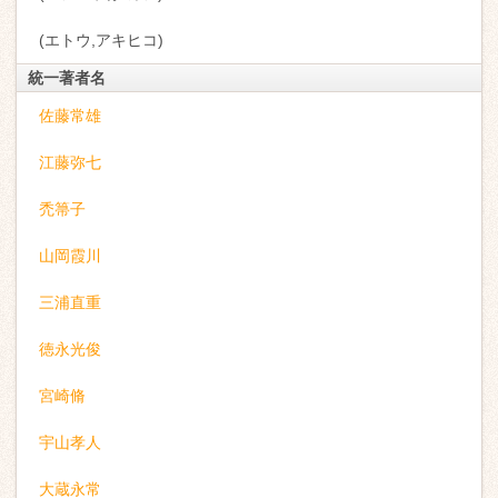
(エトウ,アキヒコ)
統一著者名
佐藤常雄
江藤弥七
禿箒子
山岡霞川
三浦直重
徳永光俊
宮崎脩
宇山孝人
大蔵永常