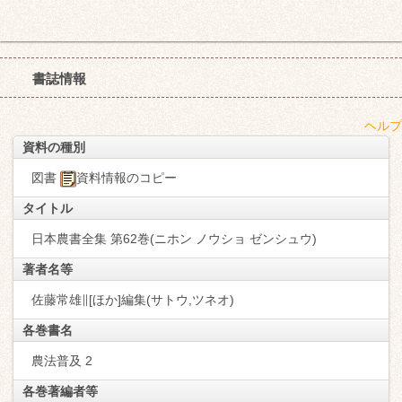
書誌情報
ヘルプ
資料の種別
図書
資料情報のコピー
タイトル
日本農書全集 第62巻(ニホン ノウショ ゼンシュウ)
著者名等
佐藤常雄∥[ほか]編集(サトウ,ツネオ)
各巻書名
農法普及 2
各巻著編者等