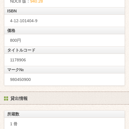
NDC8 版：
940.28
ISBN
4-12-101404-9
価格
800円
タイトルコード
1178906
マーク№
980450900
貸出情報
所蔵数
1 冊