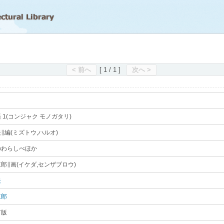
滋賀県立図書館
< 前へ
[ 1 / 1 ]
次へ >
 1(コンジャク モノガタリ)
｡
∥編(ミズトウ,ハルオ)
｡
のわらしべほか
｡
郎∥画(イケダ,センザブロウ)
｡
夫
｡
三郎
｡
訂版
｡