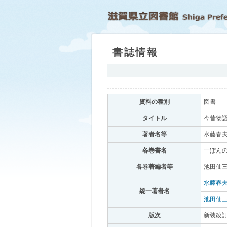
書誌情報
｡
資料の種別
｡
図書
｡
タイトル
｡
今昔物語
著者名等
｡
水藤春夫
各巻書名
｡
一ぽん
各巻著編者等
｡
池田仙三
水藤春
統一著者名
｡
池田仙
版次
｡
新装改