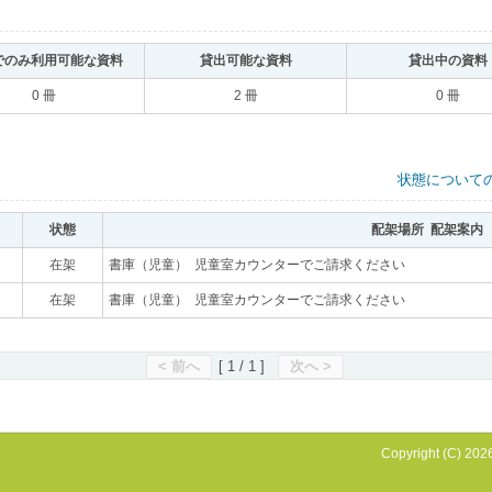
でのみ利用可能な資料
｡
貸出可能な資料
｡
貸出中の資料
0 冊
2 冊
0 冊
状態について
状態
｡
配架場所 配架案内
｡
｡
在架
｡
書庫（児童） 児童室カウンターでご請求ください
｡
在架
｡
書庫（児童） 児童室カウンターでご請求ください
｡
< 前へ
[ 1 / 1 ]
次へ >
Copyright (C) 2026