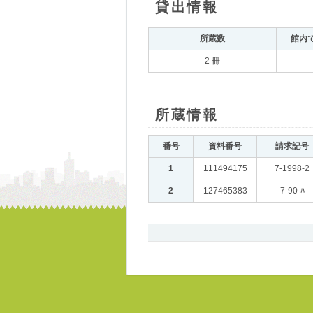
貸出情報
｡
所蔵数
｡
館内
2 冊
所蔵情報
｡
番号
｡
資料番号
｡
請求記号
｡
1
｡
111494175
｡
7-1998-2
2
｡
127465383
｡
7-90-ﾊ
｡
書
誌、
所
蔵