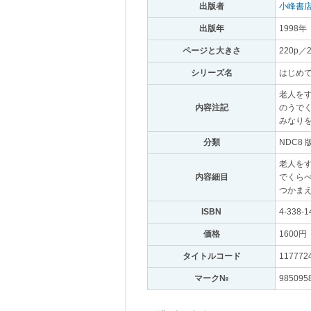
出版者
｡
小峰書
出版年
｡
1998年
｡
ページと大きさ
｡
220p／
シリーズ名
｡
はじめて
老人を
内容注記
｡
のうで
みなり
分類
｡
NDC8 
老人をす
内容細目
｡
でくらべ
つかま
ISBN
｡
4-338-1
価格
｡
1600円
｡
タイトルコード
｡
117772
マーク№
｡
985095