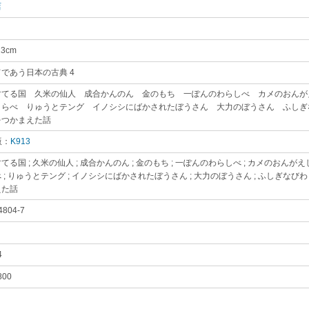
店
｡
23cm
｡
であう日本の古典 4
｡
すてる国 久米の仙人 成合かんのん 金のもち 一ぽんのわらしべ カメのおんが
くらべ りゅうとテング イノシシにばかされたぼうさん 大力のぼうさん ふしぎ
をつかまえた話
｡
版：
K913
｡
てる国 ; 久米の仙人 ; 成合かんのん ; 金のもち ; 一ぽんのわらしべ ; カメのおんがえし
 ; りゅうとテング ; イノシシにばかされたぼうさん ; 大力のぼうさん ; ふしぎなびわ 
えた話
｡
4804-7
｡
4
｡
800
｡