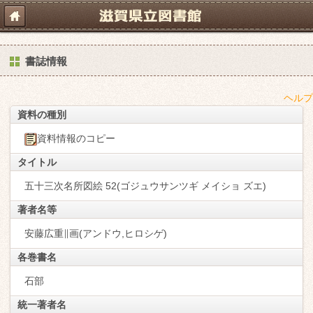
書誌情報
ヘルプ
資料の種別
資料情報のコピー
タイトル
五十三次名所図絵 52(ゴジュウサンツギ メイショ ズエ)
著者名等
安藤広重∥画(アンドウ,ヒロシゲ)
各巻書名
石部
統一著者名