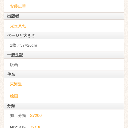
安藤広重
出版者
児玉又七
ページと大きさ
1枚／37×26cm
一般注記
版画
件名
東海道
絵画
分類
郷土分類：
S7200
NDC8 版：
721.8