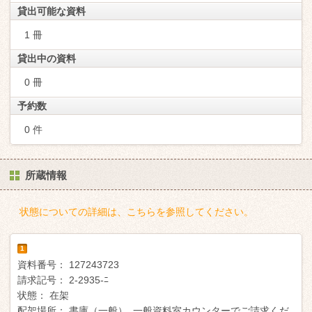
貸出可能な資料
1 冊
貸出中の資料
0 冊
予約数
0 件
所蔵情報
状態についての詳細は、こちらを参照してください。
1
資料番号：
127243723
請求記号：
2-2935-ﾆ
状態：
在架
配架場所：
書庫（一般） 一般資料室カウンターでご請求くだ