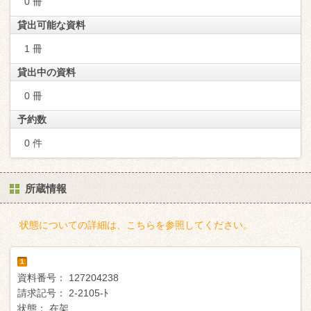
0 冊
貸出可能な資料
1 冊
貸出中の資料
0 冊
予約数
0 件
所蔵情報
状態についての詳細は、こちらを参照してください。
1
資料番号：
127204238
請求記号：
2-2105-ﾄ
状態：
在架