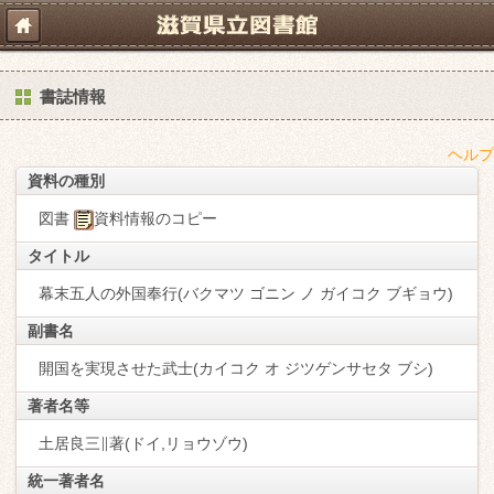
書誌情報
ヘルプ
資料の種別
図書
資料情報のコピー
タイトル
幕末五人の外国奉行(バクマツ ゴニン ノ ガイコク ブギョウ)
副書名
開国を実現させた武士(カイコク オ ジツゲンサセタ ブシ)
著者名等
土居良三∥著(ドイ,リョウゾウ)
統一著者名