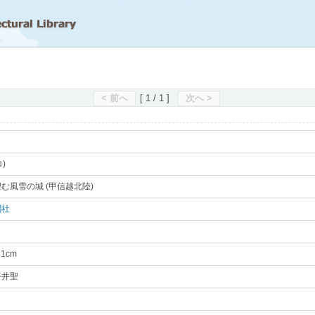
滋賀県立図書館
< 前へ
[ 1 / 1 ]
次へ >
ロ)
｡
む風雪の城 (甲信越北陸)
｡
聞社
｡
31cm
｡
平井聖
｡