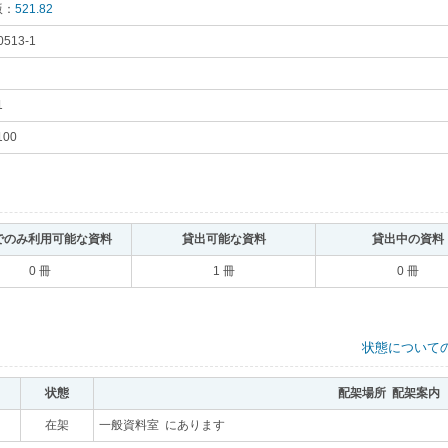
版：
521.82
｡
0513-1
｡
1
｡
100
｡
でのみ利用可能な資料
｡
貸出可能な資料
｡
貸出中の資料
0 冊
1 冊
0 冊
状態について
状態
｡
配架場所 配架案内
｡
｡
在架
｡
一般資料室 にあります
｡