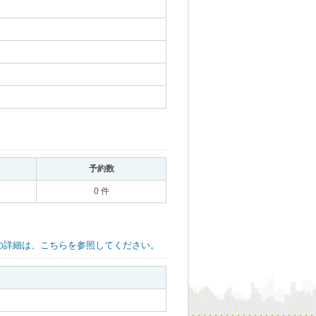
｡
予約数
｡
0 件
の詳細は、こちらを参照してください。