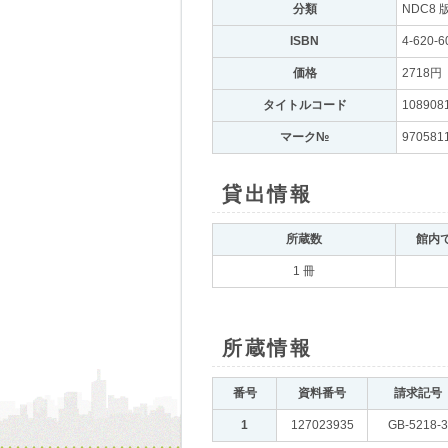
分類
｡
NDC8 
ISBN
｡
4-620-6
価格
｡
2718円
｡
タイトルコード
｡
108908
マーク№
｡
970581
貸出情報
｡
所蔵数
｡
館内
1 冊
所蔵情報
｡
番号
｡
資料番号
｡
請求記号
｡
1
｡
127023935
｡
GB-5218-3