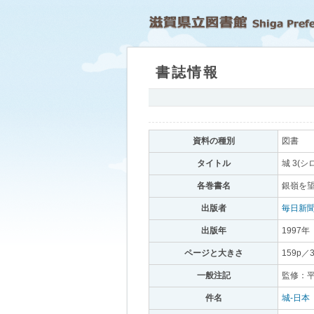
書誌情報
｡
資料の種別
｡
図書
｡
タイトル
｡
城 3(シ
各巻書名
｡
銀嶺を望
出版者
｡
毎日新
出版年
｡
1997年
｡
ページと大きさ
｡
159p／
一般注記
｡
監修：
件名
｡
城-日本
｡