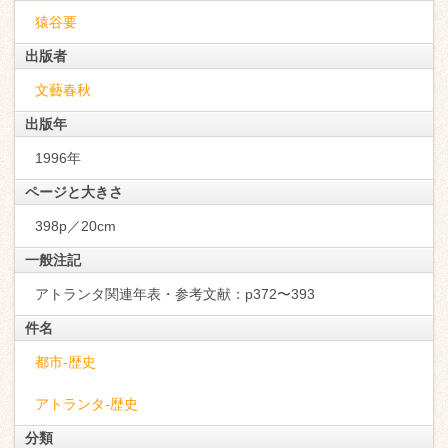
猿谷要
出版者
文藝春秋
出版年
1996年
ページと大きさ
398p／20cm
一般注記
アトランタ関連年表・参考文献：p372〜393
件名
都市-歴史
アトランタ-歴史
分類