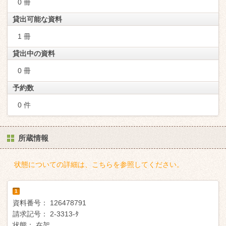
0 冊
貸出可能な資料
1 冊
貸出中の資料
0 冊
予約数
0 件
所蔵情報
状態についての詳細は、こちらを参照してください。
1
資料番号：
126478791
請求記号：
2-3313-ﾀ
状態：
在架