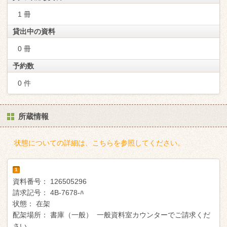
1 冊
貸出中の資料
0 冊
予約数
0 件
所蔵情報
状態についての詳細は、こちらを参照してください。
1
資料番号：
126505296
請求記号：
4B-7678-ﾊ
状態：
在架
配架場所：
書庫（一般） 一般資料室カウンターでご請求くだ
さい