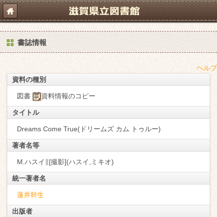
書誌情報
ヘルプ
資料の種別
図書
資料情報のコピー
タイトル
Dreams Come True(ドリームズ カム トゥルー)
著者名等
M.ハスイ∥[撮影](ハスイ,ミキオ)
統一著者名
蓮井幹生
出版者