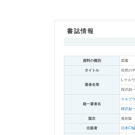
書誌情報
｡
資料の種別
｡
図書
｡
タイトル
｡
自然の中
L.ケル
著者名等
｡
桜沢如一
ケルブラ
統一著者名
｡
桜沢如
版次
｡
復刻版
｡
出版者
｡
日本CI