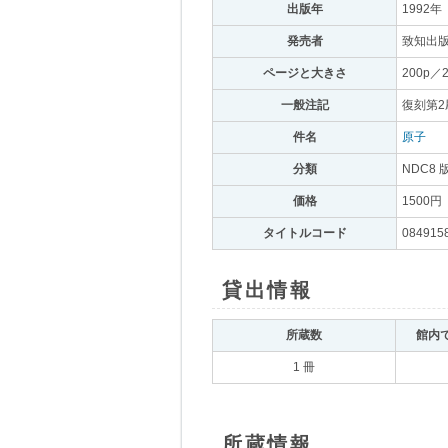
出版年
｡
1992年
｡
発売者
｡
致知出版
ページと大きさ
｡
200p／
一般注記
｡
復刻第2刷
件名
｡
原子
｡
分類
｡
NDC8 
価格
｡
1500円
｡
タイトルコード
｡
084915
貸出情報
｡
所蔵数
｡
館内
1 冊
所蔵情報
｡