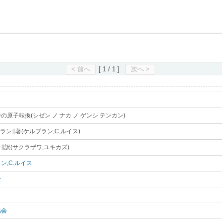
滋賀県立図書館
< 前へ
[ 1 / 1 ]
次へ >
の原子転換(シゼン ノ ナカ ノ ゲンシ テンカン)
｡
ヴラン∥著(ケルブラン,C.ルイス)
｡
∥訳(サクラザワ,ユキカズ)
｡
ン,C.ルイス
｡
一
｡
協会
｡