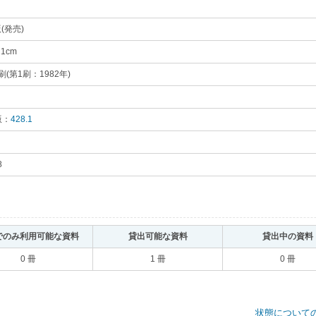
(発売)
｡
21cm
｡
(第1刷：1982年)
｡
版：
428.1
｡
8
｡
でのみ利用可能な資料
｡
貸出可能な資料
｡
貸出中の資料
0 冊
1 冊
0 冊
状態について