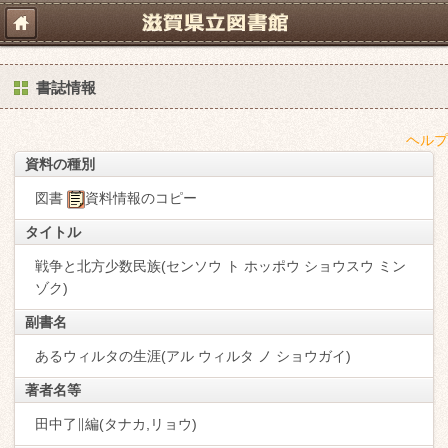
書誌情報
ヘルプ
資料の種別
図書
資料情報のコピー
タイトル
戦争と北方少数民族(センソウ ト ホッポウ ショウスウ ミン
ゾク)
副書名
あるウィルタの生涯(アル ウィルタ ノ ショウガイ)
著者名等
田中了∥編(タナカ,リョウ)