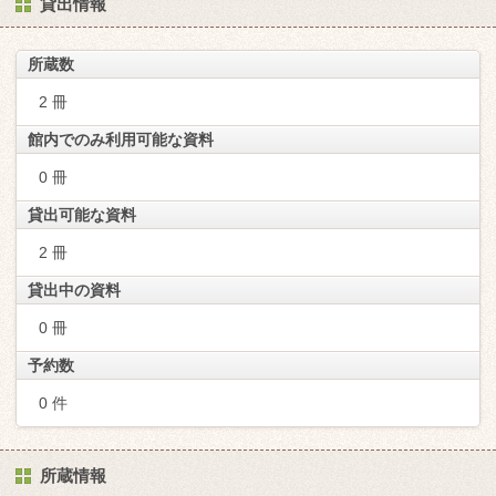
貸出情報
所蔵数
2 冊
館内でのみ利用可能な資料
0 冊
貸出可能な資料
2 冊
貸出中の資料
0 冊
予約数
0 件
所蔵情報