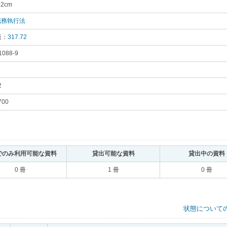
22cm
｡
職務執行法
｡
版：
317.72
｡
1088-9
｡
2
｡
700
｡
でのみ利用可能な資料
｡
貸出可能な資料
｡
貸出中の資料
0 冊
1 冊
0 冊
状態について