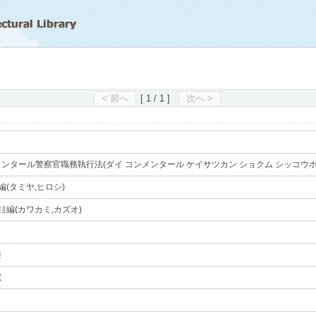
滋賀県立図書館
< 前へ
[ 1 / 1 ]
次へ >
ンタール警察官職務執行法(ダイ コンメンタール ケイサツカン ショクム シッコウホ
編(タミヤ,ヒロシ)
｡
∥編(カワカミ,カズオ)
｡
雄
｡
院
｡