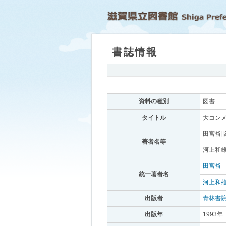
書誌情報
｡
資料の種別
｡
図書
｡
タイトル
｡
大コンメ
田宮裕∥
著者名等
｡
河上和雄
田宮裕
｡
統一著者名
｡
河上和
出版者
｡
青林書
出版年
｡
1993年
｡