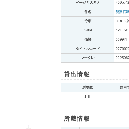
ページと大きさ
｡
409p／
件名
｡
警察官
分類
｡
NDC8 
ISBN
｡
4-417-0
価格
｡
6699円
｡
タイトルコード
｡
077662
マーク№
｡
932506
貸出情報
｡
所蔵数
｡
館内
1 冊
所蔵情報
｡