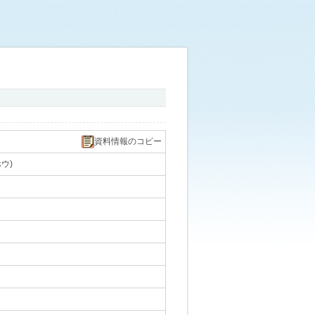
資料情報のコピー
ウ)
｡