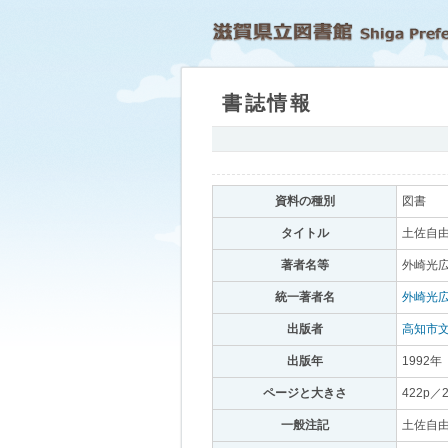
書誌情報
｡
資料の種別
｡
図書
｡
タイトル
｡
土佐自由
著者名等
｡
外崎光広
統一著者名
｡
外崎光
出版者
｡
高知市
出版年
｡
1992年
｡
ページと大きさ
｡
422p／
一般注記
｡
土佐自由