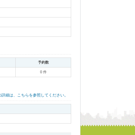
｡
予約数
｡
0 件
の詳細は、こちらを参照してください。