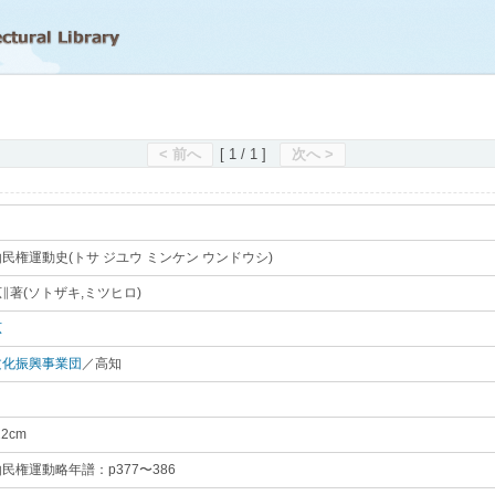
滋賀県立図書館
< 前へ
[ 1 / 1 ]
次へ >
民権運動史(トサ ジユウ ミンケン ウンドウシ)
｡
∥著(ソトザキ,ミツヒロ)
｡
広
｡
文化振興事業団
／高知
｡
22cm
｡
民権運動略年譜：p377〜386
｡