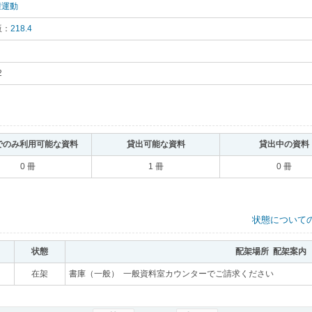
権運動
｡
版：
218.4
｡
2
｡
でのみ利用可能な資料
｡
貸出可能な資料
｡
貸出中の資料
0 冊
1 冊
0 冊
状態について
状態
｡
配架場所 配架案内
｡
｡
在架
｡
書庫（一般） 一般資料室カウンターでご請求ください
｡