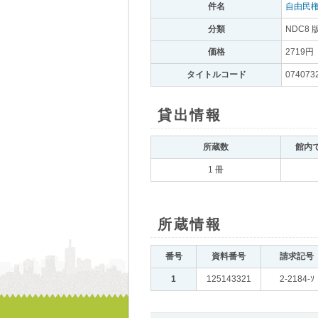
件名
｡
自由民
分類
｡
NDC8 
価格
｡
2719円
｡
タイトルコード
｡
074073
貸出情報
｡
所蔵数
｡
館内
1 冊
所蔵情報
｡
番号
｡
資料番号
｡
請求記号
｡
1
｡
125143321
｡
2-2184-ｿ