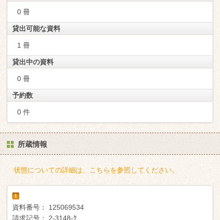
0 冊
貸出可能な資料
1 冊
貸出中の資料
0 冊
予約数
0 件
所蔵情報
状態についての詳細は、こちらを参照してください。
1
資料番号：
125069534
請求記号：
2-3148-ｸ