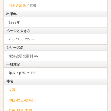
同朋舎出版
／京都
出版年
1992年
ページと大きさ
760,41p／22cm
シリーズ名
東洋史研究叢刊 46
一般注記
年表：p751〜760
件名
女真
中国-歴史-明時代
朝鮮-歴史-李朝