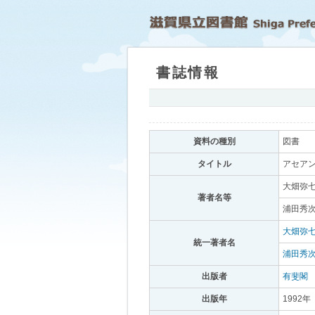
書誌情報
｡
資料の種別
｡
図書
｡
タイトル
｡
アセアン
大畑弥七
著者名等
｡
浦田秀次
大畑弥
統一著者名
｡
浦田秀
出版者
｡
有斐閣
｡
出版年
｡
1992年
｡