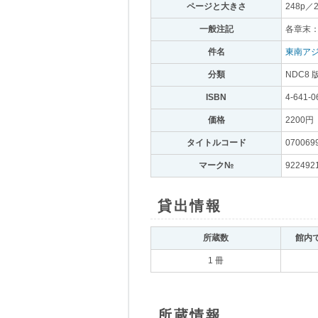
ページと大きさ
｡
248p／
一般注記
｡
各章末
件名
｡
東南アジ
分類
｡
NDC8 
ISBN
｡
4-641-0
価格
｡
2200円
｡
タイトルコード
｡
070069
マーク№
｡
922492
貸出情報
｡
所蔵数
｡
館内
1 冊
所蔵情報
｡