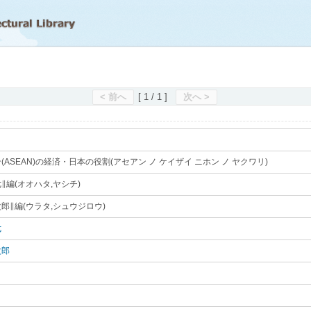
滋賀県立図書館
< 前へ
[ 1 / 1 ]
次へ >
(ASEAN)の経済・日本の役割(アセアン ノ ケイザイ ニホン ノ ヤクワリ)
｡
∥編(オオハタ,ヤシチ)
｡
郎∥編(ウラタ,シュウジロウ)
｡
七
｡
次郎
｡