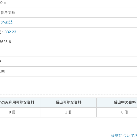
20cm
｡
：参考文献
｡
ア-経済
｡
版：
332.23
｡
6625-6
｡
9
｡
100
｡
でのみ利用可能な資料
｡
貸出可能な資料
｡
貸出中の資料
0 冊
1 冊
0 冊
状態について