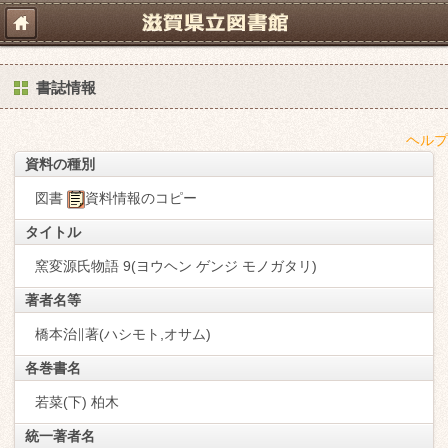
書誌情報
ヘルプ
資料の種別
図書
資料情報のコピー
タイトル
窯変源氏物語 9(ヨウヘン ゲンジ モノガタリ)
著者名等
橋本治∥著(ハシモト,オサム)
各巻書名
若菜(下) 柏木
統一著者名