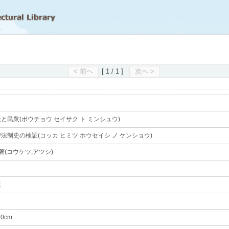
滋賀県立図書館
< 前へ
[ 1 / 1 ]
次へ >
と民衆(ボウチョウ セイサク ト ミンシュウ)
｡
法制史の検証(コッカ ヒミツ ホウセイシ ノ ケンショウ)
｡
著(コウケツ,アツシ)
｡
版
｡
20cm
｡