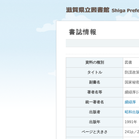
書誌情報
｡
資料の種別
｡
図書
｡
タイトル
｡
防諜政策
副書名
｡
国家秘密
著者名等
｡
纐纈厚∥
統一著者名
｡
纐纈厚
｡
出版者
｡
昭和出
出版年
｡
1991年
｡
ページと大きさ
｡
241p／