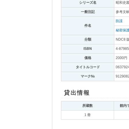
シリーズ名
｡
昭和史叢
一般注記
｡
参考文献
防諜
｡
件名
｡
秘密保護
分類
｡
NDC8 
ISBN
｡
4-87985
価格
｡
2000円
｡
タイトルコード
｡
063792
マーク№
｡
912908
貸出情報
｡
所蔵数
｡
館内
1 冊