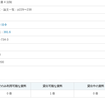
書 4 法制
｡
・論文一覧：p229〜238
｡
-法令
｡
版：
391.6
｡
-734-3
｡
4
｡
200
｡
でのみ利用可能な資料
｡
貸出可能な資料
｡
貸出中の資料
0 冊
1 冊
0 冊