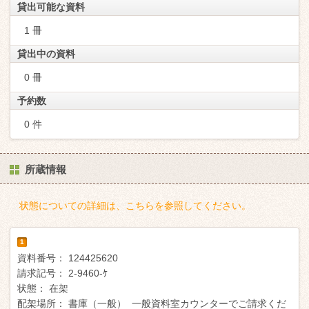
貸出可能な資料
1 冊
貸出中の資料
0 冊
予約数
0 件
所蔵情報
状態についての詳細は、こちらを参照してください。
1
資料番号：
124425620
請求記号：
2-9460-ｹ
状態：
在架
配架場所：
書庫（一般） 一般資料室カウンターでご請求くだ