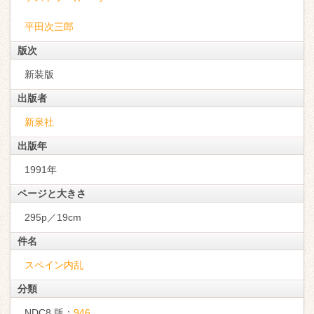
平田次三郎
版次
新装版
出版者
新泉社
出版年
1991年
ページと大きさ
295p／19cm
件名
スペイン内乱
分類
NDC8 版：
946