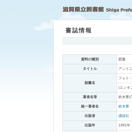
書誌情報
｡
資料の種別
｡
図書
｡
タイトル
｡
アントニ
フォト・
副書名
｡
(エンキ
著者名等
｡
鈴木豊∥
統一著者名
｡
鈴木豊
｡
出版者
｡
講談社
｡
出版年
｡
1991年
｡