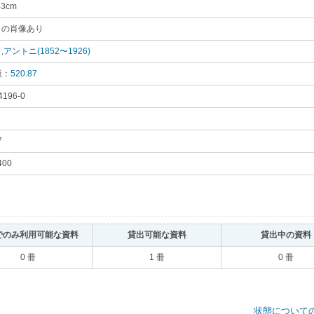
43cm
｡
ィの肖像あり
｡
アントニ(1852〜1926)
｡
版：
520.87
｡
4196-0
｡
円
｡
7
｡
400
｡
でのみ利用可能な資料
｡
貸出可能な資料
｡
貸出中の資料
0 冊
1 冊
0 冊
状態について