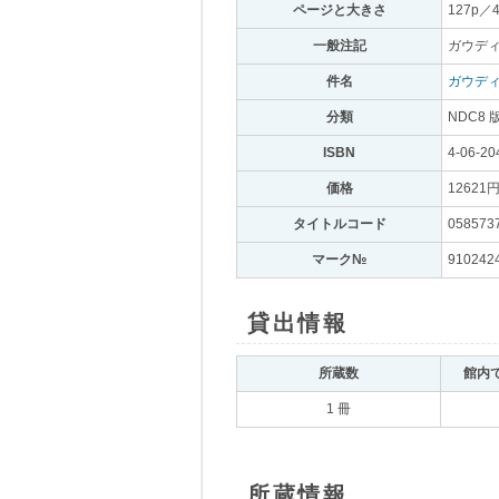
ページと大きさ
｡
127p／
一般注記
｡
ガウデ
件名
｡
ガウディ,
分類
｡
NDC8 
ISBN
｡
4-06-20
価格
｡
12621
タイトルコード
｡
058573
マーク№
｡
910242
貸出情報
｡
所蔵数
｡
館内
1 冊
所蔵情報
｡