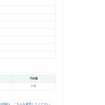
｡
予約数
｡
0 件
の詳細は、こちらを参照してください。