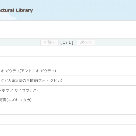
滋賀県立図書館
< 前へ
[ 1 / 1 ]
次へ >
オ ガウディ(アントニオ ガウディ)
｡
クビカ遠近法の再構築(フォト クビカ)
｡
ンホウ ノ サイコウチク)
｡
写真(スズキ,ユタカ)
｡